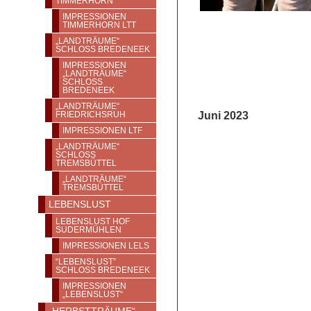
TIMMERHORN
IMPRESSIONEN
TIMMERHORN LTT
„LANDTRÄUME“
SCHLOSS BREDENEEK
IMPRESSIONEN
„LANDTRÄUME“
SCHLOSS
BREDENEEK
„LANDTRÄUME“
Juni 2023
FRIEDRICHSRUH
IMPRESSIONEN LTF
„LANDTRÄUME“
SCHLOSS T
REMSBÜTTEL
„LANDTRÄUME“
TREMSBÜTTEL
LEBENSLUST
LEBENSLUST HOF
SUDERMÜHLEN
IMPRESSIONEN LELS
“LEBENSLUST”
SCHLOSS BREDENEEK
IMPRESSIONEN
„LEBENSLUST“