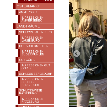
FTT IMPRESSIONEN
OSTERMARKT
AMMERSBEK
IMPRESSIONEN
AMMERSEBEK
LANDTRÄUME
SCHLOSS LAUENBURG
IMPRESSIONEN
LAUENBURG
HOF SUDERMÜHLEN
IMPRESSIONEN
SUDERMÜHLEN
GUT GÖRTZ
IMPRESSIONEN GUT
GÖRTZ
SCHLOSS BERGEDORF
IMPRESSIONEN
SCHLOSS
BERGEDORF
SCHLOSSWIESE
RATZEBURG
IMPRESSIONEN
RATZEBURG