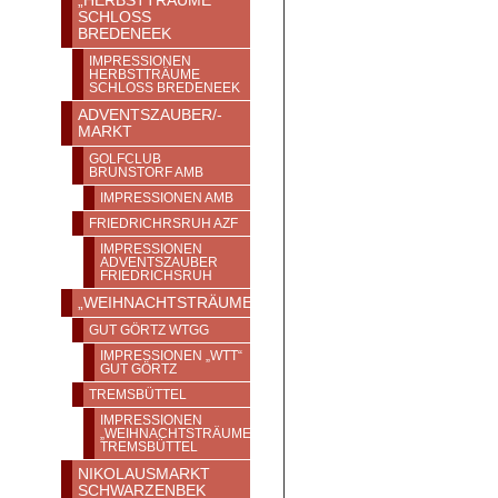
„HERBSTTRÄUME“
SCHLOSS
BREDENEEK
IMPRESSIONEN
HERBSTTRÄUME
SCHLOSS BREDENEEK
ADVENTSZAUBER/-
MARKT
GOLFCLUB
BRUNSTORF AMB
IMPRESSIONEN AMB
FRIEDRICHRSRUH AZF
IMPRESSIONEN
ADVENTSZAUBER
FRIEDRICHSRUH
„WEIHNACHTSTRÄUME“
GUT GÖRTZ WTGG
IMPRESSIONEN „WTT“
GUT GÖRTZ
TREMSBÜTTEL
IMPRESSIONEN
„WEIHNACHTSTRÄUME“
TREMSBÜTTEL
NIKOLAUSMARKT
SCHWARZENBEK