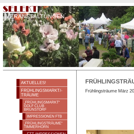
VERANSTALTUNGEN
FRÜHLINGSTRÄ
AKTUELLES!
Frühlingsträume März 2
FRÜHLINGSMARKT/-
TRÄUME
„FRÜHLINGSMARKT“
GOLF CLUB
BRUNSTORF
IMPRESSIONEN FTB
„FRÜHLINGSTRÄUME“
TIMMERHORN