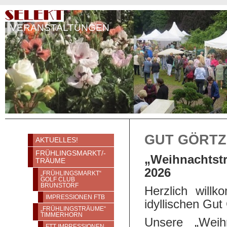
VERANSTALTUNGEN
GUT GÖRT
AKTUELLES!
FRÜHLINGSMARKT/-
„Weihnachtst
TRÄUME
2026
„FRÜHLINGSMARKT“
GOLF CLUB
BRUNSTORF
Herzlich wil
IMPRESSIONEN FTB
idyllischen Gut
„FRÜHLINGSTRÄUME“
TIMMERHORN
Unsere „Weih
FTT IMPRESSIONEN