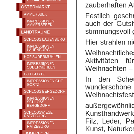
zauberhaften A
OSTERMARKT
Festlich gesch
AMMERSBEK
IMPRESSIONEN
auch der Guts
AMMERSEBEK
stimmungsvoll g
LANDTRÄUME
SCHLOSS LAUENBURG
Hier strahlen n
IMPRESSIONEN
LAUENBURG
Weihnachtlich
HOF SUDERMÜHLEN
Aktivitäten f
IMPRESSIONEN
Weihnachten – 
SUDERMÜHLEN
GUT GÖRTZ
In den Sche
IMPRESSIONEN GUT
GÖRTZ
wunderschö
SCHLOSS BERGEDORF
Weihnachtsfest
IMPRESSIONEN
SCHLOSS
außergewöhnl
BERGEDORF
Kunsthandwerkl
SCHLOSSWIESE
RATZEBURG
Filz, Leder, Pa
IMPRESSIONEN
RATZEBURG
Kunst, Naturk
TIMMERHORN