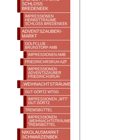
SCHLOSS
BREDENEEK
IMPRESSIONEN
HERBSTTRÄUME
SCHLOSS BREDENEEK
ADVENTSZAUBER/-
MARKT
GOLFCLUB
BRUNSTORF AMB
IMPRESSIONEN AMB
FRIEDRICHRSRUH AZF
IMPRESSIONEN
ADVENTSZAUBER
FRIEDRICHSRUH
„WEIHNACHTSTRÄUME“
GUT GÖRTZ WTGG
IMPRESSIONEN „WTT“
GUT GÖRTZ
TREMSBÜTTEL
IMPRESSIONEN
„WEIHNACHTSTRÄUME“
TREMSBÜTTEL
NIKOLAUSMARKT
SCHWARZENBEK