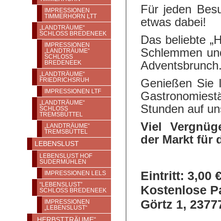
Für jeden Besu
IMPRESSIONEN
TIMMERHORN LTT
etwas dabei!
„LANDTRÄUME“
SCHLOSS BREDENEEK
Das beliebte „
IMPRESSIONEN
Schlemmen und
„LANDTRÄUME“
SCHLOSS
Adventsbrunch
BREDENEEK
„LANDTRÄUME“
Genießen Sie 
FRIEDRICHSRUH
IMPRESSIONEN LTF
Gastronomiest
„LANDTRÄUME“
Stunden auf u
SCHLOSS T
REMSBÜTTEL
Viel Vergnüg
„LANDTRÄUME“
TREMSBÜTTEL
der Markt für 
LEBENSLUST
LEBENSLUST HOF
SUDERMÜHLEN
Eintritt: 3,00 
IMPRESSIONEN LELS
“LEBENSLUST”
Kostenlose P
SCHLOSS BREDENEEK
Görtz 1, 2377
IMPRESSIONEN
„LEBENSLUST“
„HERBSTTRÄUME“