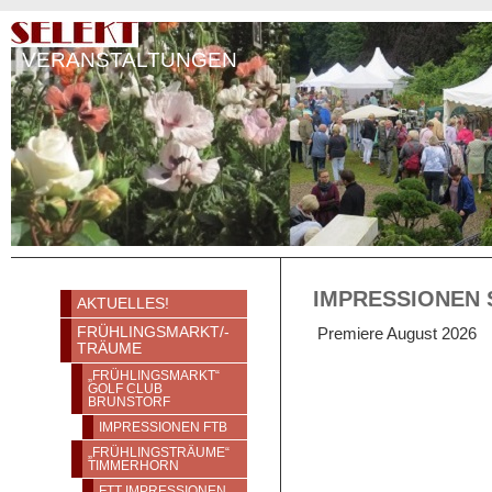
VERANSTALTUNGEN
IMPRESSIONEN
AKTUELLES!
Premiere August 2026
FRÜHLINGSMARKT/-
TRÄUME
„FRÜHLINGSMARKT“
GOLF CLUB
BRUNSTORF
IMPRESSIONEN FTB
„FRÜHLINGSTRÄUME“
TIMMERHORN
FTT IMPRESSIONEN