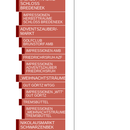
SCHLOSS
BREDENEEK
IMPRESSIONEN
HERBSTTRÄUME
SCHLOSS BREDENEEK
ADVENTSZAUBER/-
MARKT
GOLFCLUB
BRUNSTORF AMB
IMPRESSIONEN AMB
FRIEDRICHRSRUH AZF
IMPRESSIONEN
ADVENTSZAUBER
FRIEDRICHSRUH
„WEIHNACHTSTRÄUME“
GUT GÖRTZ WTGG
IMPRESSIONEN „WTT“
GUT GÖRTZ
TREMSBÜTTEL
IMPRESSIONEN
„WEIHNACHTSTRÄUME“
TREMSBÜTTEL
NIKOLAUSMARKT
SCHWARZENBEK