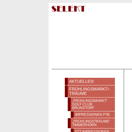
VERANSTALTUNGEN
AKTUELLES!
FRÜHLINGSMARKT/-
TRÄUME
„FRÜHLINGSMARKT“
GOLF CLUB
BRUNSTORF
IMPRESSIONEN FTB
„FRÜHLINGSTRÄUME“
TIMMERHORN
FTT IMPRESSIONEN