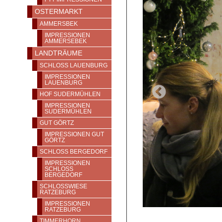
OSTERMARKT
AMMERSBEK
IMPRESSIONEN
AMMERSEBEK
LANDTRÄUME
SCHLOSS LAUENBURG
IMPRESSIONEN
LAUENBURG
HOF SUDERMÜHLEN
IMPRESSIONEN
SUDERMÜHLEN
GUT GÖRTZ
IMPRESSIONEN GUT
GÖRTZ
SCHLOSS BERGEDORF
IMPRESSIONEN
SCHLOSS
BERGEDORF
SCHLOSSWIESE
RATZEBURG
IMPRESSIONEN
RATZEBURG
TIMMERHORN