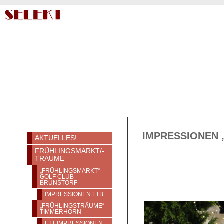
VERANSTALTUNGEN
IMPRESSIONEN
AKTUELLES!
FRÜHLINGSMARKT/-
TRÄUME
„FRÜHLINGSMARKT“
GOLF CLUB
BRUNSTORF
IMPRESSIONEN FTB
„FRÜHLINGSTRÄUME“
TIMMERHORN
FTT IMPRESSIONEN