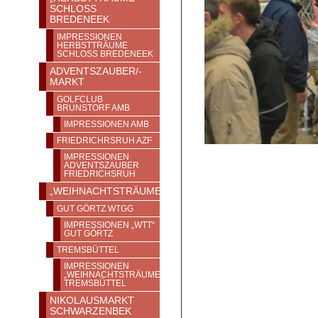
SCHLOSS
BREDENEEK
IMPRESSIONEN
HERBSTTRÄUME
SCHLOSS BREDENEEK
ADVENTSZAUBER/-
MARKT
GOLFCLUB
BRUNSTORF AMB
IMPRESSIONEN AMB
FRIEDRICHRSRUH AZF
IMPRESSIONEN
ADVENTSZAUBER
FRIEDRICHSRUH
„WEIHNACHTSTRÄUME“
GUT GÖRTZ WTGG
IMPRESSIONEN „WTT“
GUT GÖRTZ
TREMSBÜTTEL
IMPRESSIONEN
„WEIHNACHTSTRÄUME“
TREMSBÜTTEL
NIKOLAUSMARKT
SCHWARZENBEK