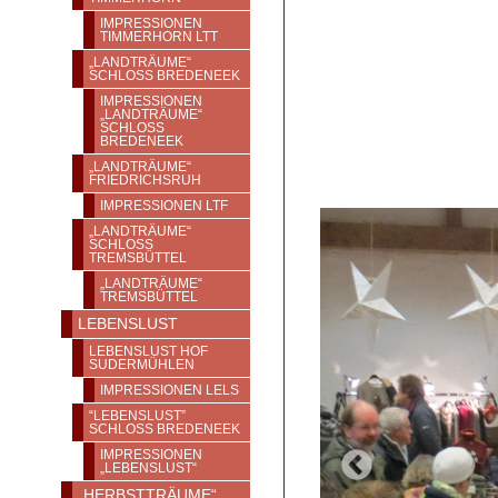
IMPRESSIONEN
TIMMERHORN LTT
„LANDTRÄUME“
SCHLOSS BREDENEEK
IMPRESSIONEN
„LANDTRÄUME“
SCHLOSS
BREDENEEK
„LANDTRÄUME“
FRIEDRICHSRUH
IMPRESSIONEN LTF
„LANDTRÄUME“
SCHLOSS T
REMSBÜTTEL
„LANDTRÄUME“
TREMSBÜTTEL
LEBENSLUST
LEBENSLUST HOF
SUDERMÜHLEN
IMPRESSIONEN LELS
“LEBENSLUST”
SCHLOSS BREDENEEK
IMPRESSIONEN
„LEBENSLUST“
„HERBSTTRÄUME“